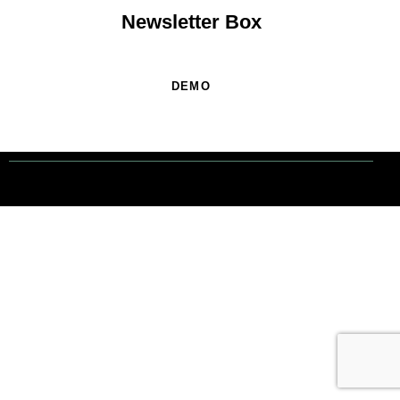
Newsletter Box
DEMO
Tout droits réservés. © 1 Terre Net Sarl |
Mentions Légales