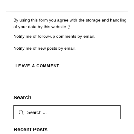
By using this form you agree with the storage and handling
of your data by this website.
*
Notify me of follow-up comments by email.
Notify me of new posts by email.
A
l
t
Search
e
r
n
a
t
Recent Posts
i