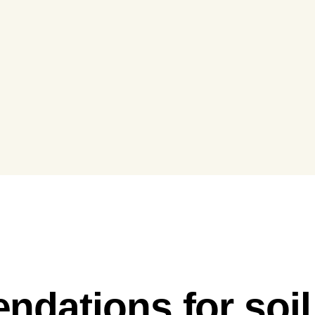
SOIL
dations for soil