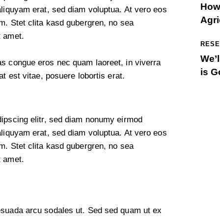
How 
aliquyam erat, sed diam voluptua. At vero eos
Agri
m. Stet clita kasd gubergren, no sea
t amet.
RESE
We’l
as congue eros nec quam laoreet, in viverra
is G
t est vitae, posuere lobortis erat.
dipscing elitr, sed diam nonumy eirmod
aliquyam erat, sed diam voluptua. At vero eos
m. Stet clita kasd gubergren, no sea
t amet.
esuada arcu sodales ut. Sed sed quam ut ex