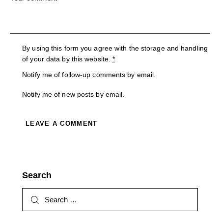
By using this form you agree with the storage and handling
of your data by this website.
*
Notify me of follow-up comments by email.
Notify me of new posts by email.
A
l
t
Search
e
r
n
a