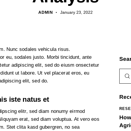
ADMIN
January 23, 2022
um. Nunc sodales vehicula risus.
or eu, sodales justo. Morbi tincidunt, ante
Sea
tetur adipiscing elit, sed do eiusm onsectetur
didunt ut labore. Ut vel placerat eros, eu
adipiscing elit, sed do.
Rec
s iste natus et
RESE
dipscing elitr, sed diam nonumy eirmod
How 
aliquyam erat, sed diam voluptua. At vero eos
Agri
m. Stet clita kasd gubergren, no sea