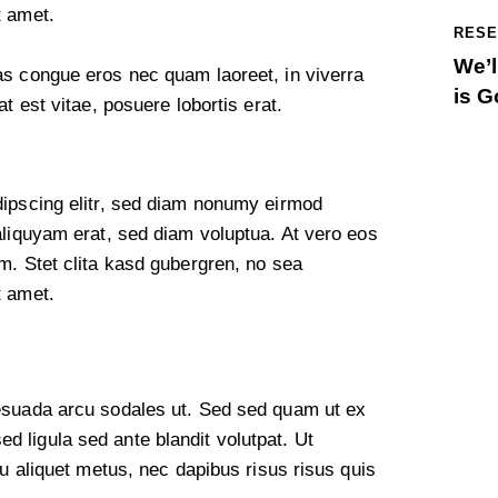
t amet.
RESE
We’l
as congue eros nec quam laoreet, in viverra
is G
t est vitae, posuere lobortis erat.
dipscing elitr, sed diam nonumy eirmod
aliquyam erat, sed diam voluptua. At vero eos
m. Stet clita kasd gubergren, no sea
t amet.
esuada arcu sodales ut. Sed sed quam ut ex
 ligula sed ante blandit volutpat. Ut
cu aliquet metus, nec dapibus risus risus quis